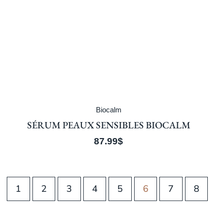
Biocalm
SÉRUM PEAUX SENSIBLES BIOCALM
87.99
$
1
2
3
4
5
6
7
8