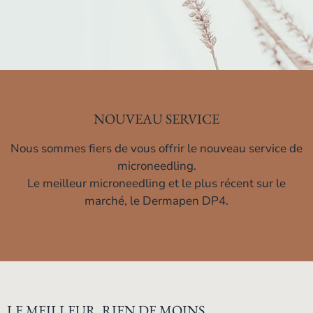
NOUVEAU SERVICE
Nous sommes fiers de vous offrir le nouveau service de
microneedling.
Le meilleur microneedling et le plus récent sur le
marché, le Dermapen DP4.
LE MEILLEUR, RIEN DE MOINS