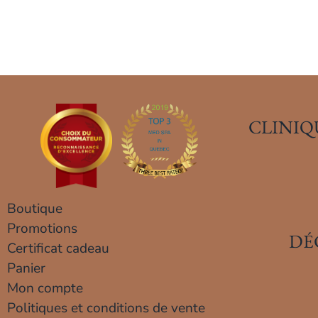
CLINIQ
Boutique
Promotions
DÉ
Certificat cadeau
Panier
Mon compte
Politiques et conditions de vente