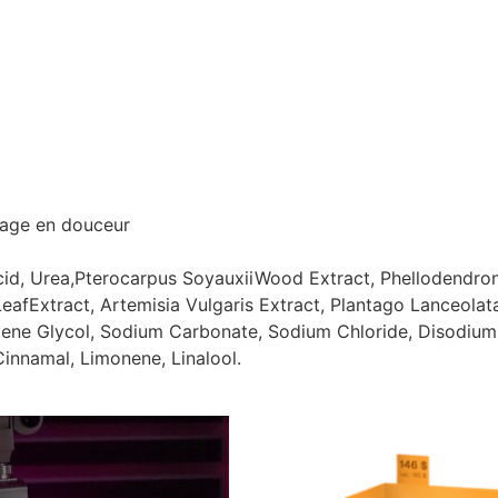
sage en douceur
 Acid, Urea,Pterocarpus SoyauxiiWood Extract, Phellodendr
 LeafExtract, Artemisia Vulgaris Extract, Plantago Lanceola
ylene Glycol, Sodium Carbonate, Sodium Chloride, Disodium
Cinnamal, Limonene, Linalool.