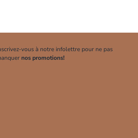
nscrivez-vous à notre infolettre pour ne pas
anquer
nos promotions!