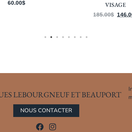
60.00
$
VISAGE
185.00
$
146.0
I
UES LEBOURGNEUF ET BEAUPORT
m
NOUS CONTACTER