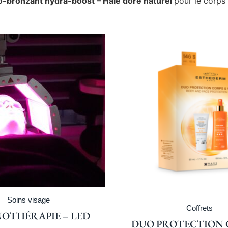
-bronzant hydra-boost – Hâle doré naturel
pour le corps 
Soins visage
Coffrets
OTHÉRAPIE – LED
DUO PROTECTION 