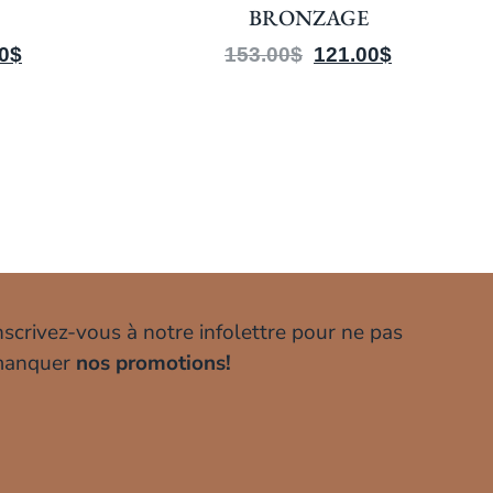
BRONZAGE
0
$
153.00
$
121.00
$
nscrivez-vous à notre infolettre pour ne pas
anquer
nos promotions!