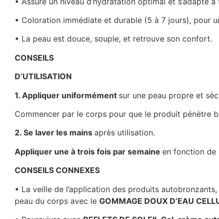
• Assure un niveau d’hydratation optimal et
s’adapte à 
• Coloration immédiate et durable (5 à 7 jours),
pour u
• La peau est douce, souple, et retrouve son
confort.
CONSEILS
D’UTILISATION
1.
Appliquer uniformément
sur une peau
propre et sèc
Commencer par le corps pour que le produit pénètre bie
2.
Se laver les mains
après utilisation.
Appliquer une à trois fois par semaine
en
fonction de 
CONSEILS CONNEXES
• La veille de l’application des produits autobronzants
peau du corps avec le
GOMMAGE
DOUX D’EAU CELLU