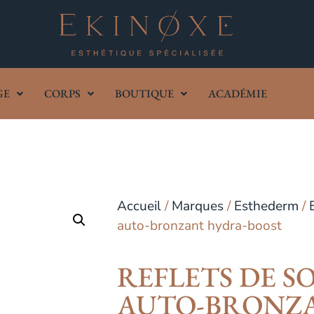
GE
CORPS
BOUTIQUE
ACADÉMIE
Accueil
/
Marques
/
Esthederm
/
auto-bronzant hydra-boost
REFLETS DE S
AUTO-BRONZ