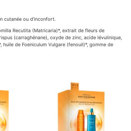
on cutanée ou d’inconfort.
illa Recutita (Matricaria)*, extrait de fleurs de
rispus (carraghénane), oxyde de zinc, acide lévulinique,
)*, huile de Foeniculum Vulgare (fenouil)*, gomme de