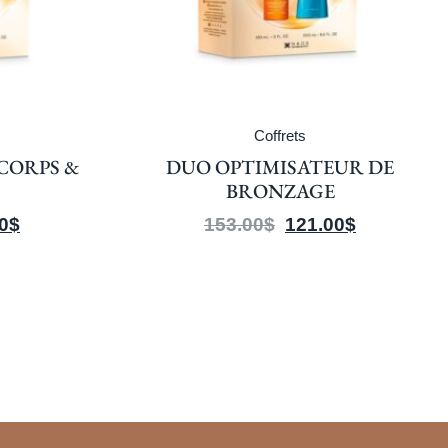
Coffrets
CORPS &
DUO OPTIMISATEUR DE
BRONZAGE
0
$
153.00
$
121.00
$