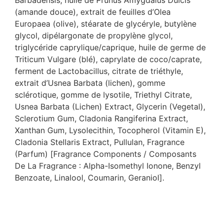
Barbadensis, huile de Prunus Amygdalus Dulcis
(amande douce), extrait de feuilles d’Olea
Europaea (olive), stéarate de glycéryle, butylène
glycol, dipélargonate de propylène glycol,
triglycéride caprylique/caprique, huile de germe de
Triticum Vulgare (blé), caprylate de coco/caprate,
ferment de Lactobacillus, citrate de triéthyle,
extrait d’Usnea Barbata (lichen), gomme
sclérotique, gomme de lysotile, Triethyl Citrate,
Usnea Barbata (Lichen) Extract, Glycerin (Vegetal),
Sclerotium Gum, Cladonia Rangiferina Extract,
Xanthan Gum, Lysolecithin, Tocopherol (Vitamin E),
Cladonia Stellaris Extract, Pullulan, Fragrance
(Parfum) [Fragrance Components / Composants
De La Fragrance : Alpha-Isomethyl Ionone, Benzyl
Benzoate, Linalool, Coumarin, Geraniol].