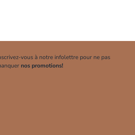
nscrivez-vous à notre infolettre pour ne pas
anquer
nos promotions!