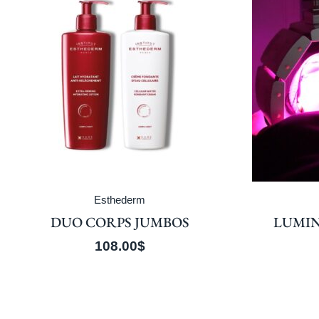
Soins visage
LUMINOTHÉRAPIE – LED
DUO
60.00
$