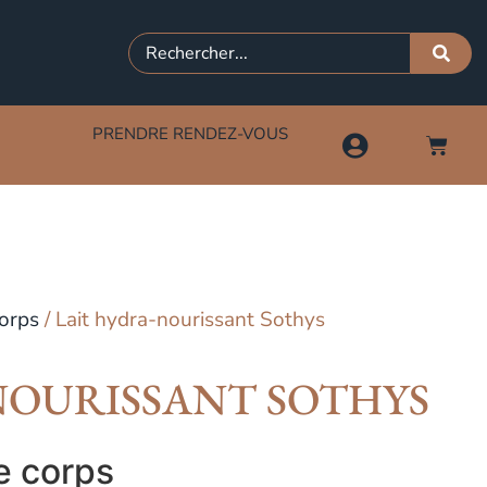
PRENDRE RENDEZ-VOUS
orps
/ Lait hydra-nourissant Sothys
NOURISSANT SOTHYS
e corps