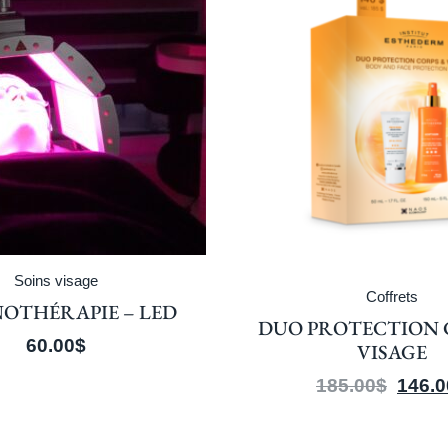
Coffrets
Coffret
 PROTECTION CORPS &
DUO OPTIMIS
VISAGE
BRONZ
185.00
$
146.00
$
153.00
$
1