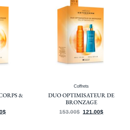
Coffrets
DUO PROTECTION & ÉCLAT
s
202.00
$
160.00
$
ATEUR DE
AGE
21.00
$