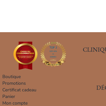
CLINIQ
Boutique
Promotions
DÉ
Certificat cadeau
Panier
Mon compte