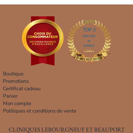
Boutique
Promotions
Certificat cadeau
Panier
Mon compte
Politiques et conditions de vente
CLINIQUES LEBOURGNEUF ET BEAUPORT