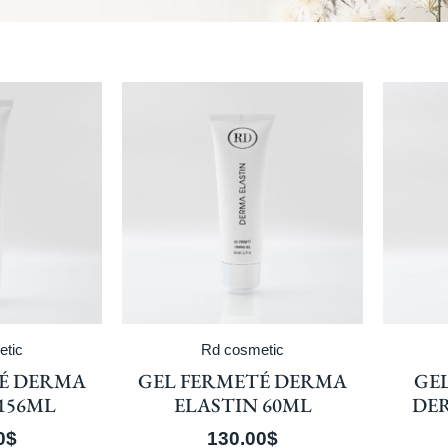
etic
Rd cosmetic
É DERMA
GEL FERMETÉ DERMA
GE
156ML
ELASTIN 60ML
DE
0
$
130.00
$