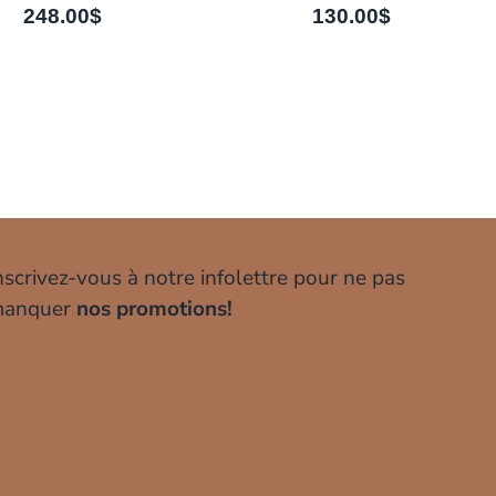
248.00
$
130.00
$
nscrivez-vous à notre infolettre pour ne pas
anquer
nos promotions!