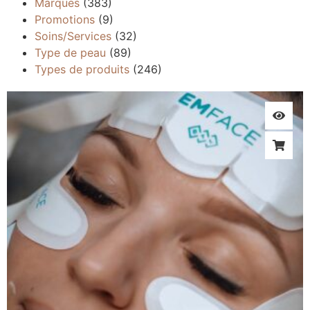
Marques
(383)
Promotions
(9)
Soins/Services
(32)
Type de peau
(89)
Types de produits
(246)