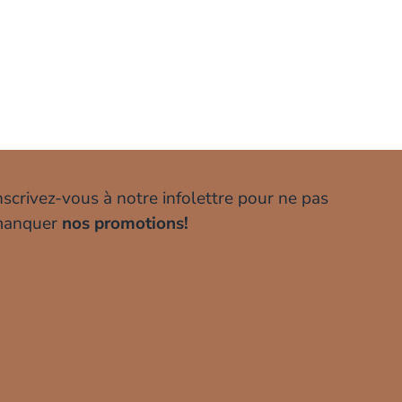
nscrivez-vous à notre infolettre pour ne pas
anquer
nos promotions!