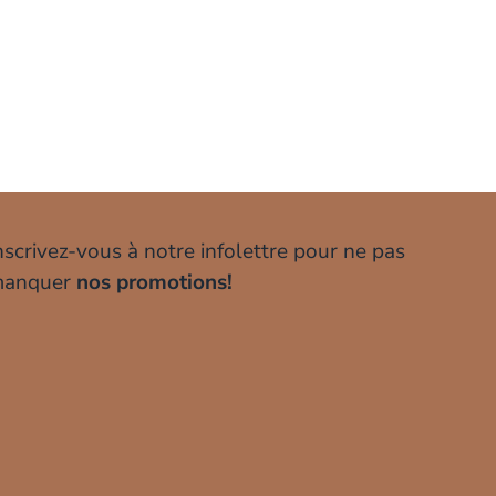
nscrivez-vous à notre infolettre pour ne pas
anquer
nos promotions!